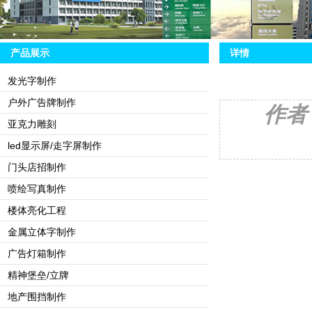
产品展示
详情
发光字制作
户外广告牌制作
作者
亚克力雕刻
led显示屏/走字屏制作
门头店招制作
喷绘写真制作
楼体亮化工程
金属立体字制作
广告灯箱制作
精神堡垒/立牌
地产围挡制作