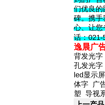
们优良的
碑。携手
心、让您
话：021-5
逸晨广
背发光字
孔发光字
led显示
体字
广
塑
导视
上一产品