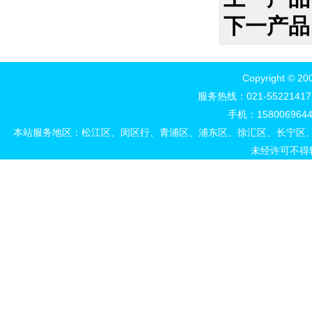
下一产品
Copyright 
服务热线：021-552214
手机：15800696444
本站服务地区：松江区、闵区行、青浦区、浦东区、徐汇区、长宁区
未经许可不得