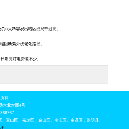
内，灯排太稀容易出暗区或局部过亮。
材料端阻断紫外线老化路径。
，长期亮灯电费差不少。
所有
号森远木业对面4号
366767
区、宝山区、嘉定区、金山区、南汇区、奉贤区，崇明县。
地图