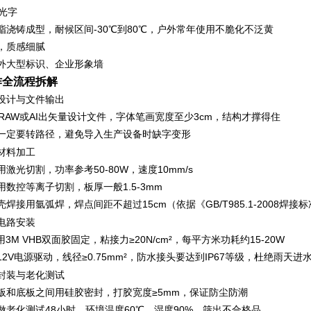
光字‌
脂浇铸成型，耐候区间-30℃到80℃，户外常年使用不脆化不泛黄
，质感细腻
外大型标识、企业形象墙
作全流程拆解
设计与文件输出‌
lDRAW或AI出矢量设计文件，字体笔画宽度至少3cm，结构才撑得住
一定要转路径，避免导入生产设备时缺字变形
材料加工‌
激光切割，功率参考50-80W，速度10mm/s
用数控等离子切割，板厚一般1.5-3mm
焊接用氩弧焊，焊点间距不超过15cm（依据《GB/T985.1-2008焊接
电路安装‌
用3M VHB双面胶固定，粘接力≥20N/cm²，每平方米功耗约15-20W
2V电源驱动，线径≥0.75mm²，防水接头要达到IP67等级，杜绝雨天进
封装与老化测试‌
板和底板之间用硅胶密封，打胶宽度≥5mm，保证防尘防潮
做老化测试48小时，环境温度60℃、湿度90%，筛出不合格品