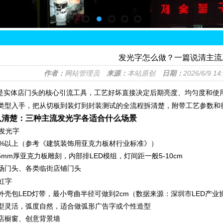
发光字怎么做？一篇说清主流
作者：
网站管理员
来源：
本站原创
日期：
2026/6/9 1
实体店门头的核心引流工具，工艺好坏直接决定后期亮度、均匀度和使用
类型入手，把从切板到装灯到封装测试的全流程拆清楚，附带工艺参数和
认清楚：三种主流发光字各适合什么场景
力发光字‌
2%以上（参考《建筑装饰用亚克力板材行业标准》）
5mm厚亚克力板雕刻，内部排LED模组，灯间距一般5-10cm
场门头、各类临街店铺门头
霓虹字‌
外壳包LED灯带，最小弯曲半径可做到2cm（数据来源：深圳市LED产业
型灵活，弧度自然，适合做弧形广告字或个性造型
店橱窗、创意背景墙