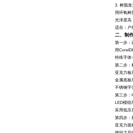
‌3. 树脂发
用环氧树
光泽度高
适合：户
二、制
‌第一步：
用Core
特殊字体
‌第二步：
亚克力板用
金属底板
不锈钢字壳
‌第三步：
LED模组
采用低压1
‌第四步：
亚克力面
做好之后