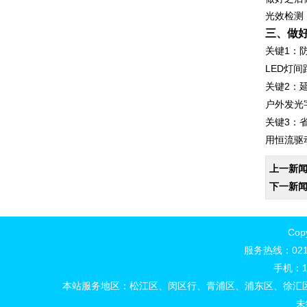
光效检测：
三、做
‌关键1：
LED灯
‌关键2：
户外发光
‌关键3：
用恒流驱
上一新
下一新
Cop
服务热线：021
手机：15
本站服务地区：松江区、闵区行、青浦区、浦东区、徐汇
未