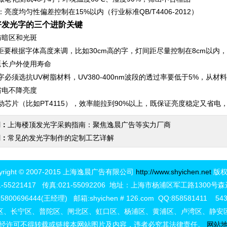
亮度均匀性偏差控制在15%以内（行业标准QB/T4406-2012）
好发光字的三个进阶关键
防暗区和光斑‌
间距要根据字体高度来调，比如30cm高的字，灯间距尽量控制在8cm以
延长户外使用寿命‌
字必须选抗UV树脂材料，UV380-400nm波段的透过率要低于5%，从
省电不降亮度‌
动芯片（比如PT4115），效率能拉到90%以上，既保证亮度稳定又省电
闻：
上海楼顶发光字采购指南：聚焦逸晨广告等实力厂商
闻：
常见的发光字制作的定制工艺详解
yright © 2007-2015 上海逸晨广告有限公司
http://www.shyichen.net
版权
-55221417 传真:021-55092206 地址：上海市杨浦区军工路1300
800696444(王经理) 邮箱:shyichen # 126.com QQ:858581411 543
区、长宁区、普陀区、闸北区、虹口区、杨浦区、黄浦区、卢湾区、静安
经许可不得转载或链接本网站图片及内容，违者必究其法律责任。
网站