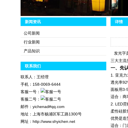
4
5
新闻资讯
详情
公司新闻
行业新闻
产品知识
发光字是
三大主流
联系我们
一、先
‌1. 亚克
联系人：王经理
透光率9
手机：158-0069-6444
面板用3-
客服一号：
适合：商
客服二号：
‌2. LED
邮件：yichenad#qq.com
柔性硅胶
地址：上海市杨浦区军工路1300号
优势是造
网址：http://www.shyichen.net
适合：门