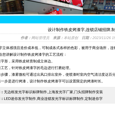
设计制作铁皮烤漆字,连锁店铺招牌,
作者：
网站管理员
来源：
本站原创
日期：
2023/11/26 
字立体感强且造价成本低，可制成各式各样的色彩，被用于商业场所，连
给您讲解设计制作铁皮烤漆字的工艺流程：
接字形，采用铁皮材质制成立体边。
磨工艺，针对铁皮烤漆字的毛边进行打磨处理。
漆步骤，漆雾微粒可通过出风口排出室外，使喷漆时室内空气清洁度达百
后一步是进行烤漆，设计制作铁皮烤漆字可以设置限定的烤漆时长。
闻：
无边框发光字标识标牌制作,上海发光字厂家,门头招牌制作安装
闻：
LED迷你发光字制作,商业连锁发光字标识标牌制作,定制迷你字