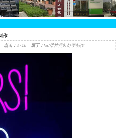
制作
14
点击：
2715
属于：
led柔性霓虹灯字制作